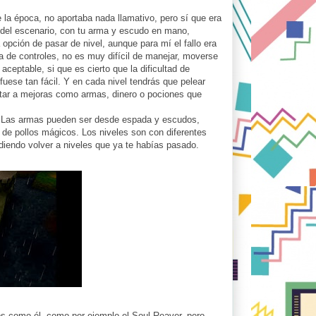
e la época, no aportaba nada llamativo, pero sí que era
n del escenario, con tu arma y escudo en mano,
opción de pasar de nivel, aunque para mí el fallo era
a de controles, no es muy difícil de manejar, moverse
aceptable, si que es cierto que la dificultad de
uese tan fácil. Y en cada nivel tendrás que pelear
 optar a mejoras como armas, dinero o pociones que
. Las armas pueden ser desde espada y escudos,
de pollos mágicos. Los niveles son con diferentes
diendo volver a niveles que ya te habías pasado.
os como él, como por ejemplo el Soul Reaver, pero