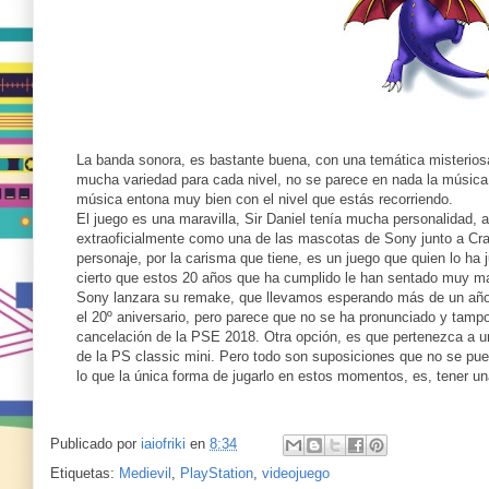
La banda sonora, es bastante buena, con una temática misterios
mucha variedad para cada nivel, no se parece en nada la música 
música entona muy bien con el nivel que estás recorriendo.
El juego es una maravilla, Sir Daniel tenía mucha personalidad, 
extraoficialmente como una de las mascotas de Sony junto a Cra
personaje, por la carisma que tiene, es un juego que quien lo ha 
cierto que estos 20 años que ha cumplido le han sentado muy mal
Sony lanzara su remake, que llevamos esperando más de un año 
el 20º aniversario, pero parece que no se ha pronunciado y tampo
cancelación de la PSE 2018. Otra opción, es que pertenezca a uno
de la PS classic mini. Pero todo son suposiciones que no se pue
lo que la única forma de jugarlo en estos momentos, es, tener 
Publicado por
iaiofriki
en
8:34
Etiquetas:
Medievil
,
PlayStation
,
videojuego