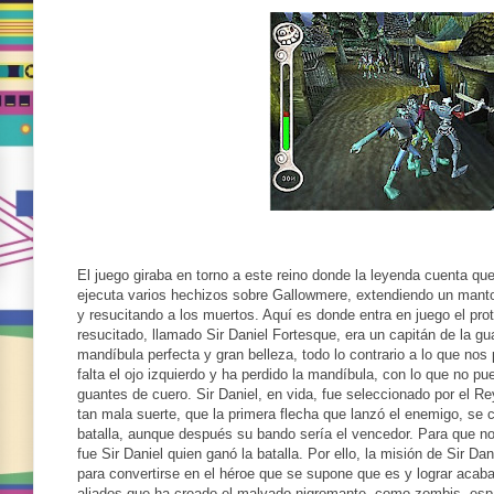
El juego giraba en torno a este reino donde la leyenda cuenta qu
ejecuta varios hechizos sobre Gallowmere, extendiendo un manto d
y resucitando a los muertos. Aquí es donde entra en juego el pro
resucitado, llamado Sir Daniel Fortesque, era un capitán de la gua
mandíbula perfecta y gran belleza, todo lo contrario a lo que nos
falta el ojo izquierdo y ha perdido la mandíbula, con lo que no p
guantes de cuero. Sir Daniel, en vida, fue seleccionado por el Re
tan mala suerte, que la primera flecha que lanzó el enemigo, se c
batalla, aunque después su bando sería el vencedor. Para que no
fue Sir Daniel quien ganó la batalla. Por ello, la misión de Sir Dan
para convertirse en el héroe que se supone que es y lograr acaba
aliados que ha creado el malvado nigromante, como zombis, esp