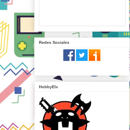
Redes Sociales
HobbyElx