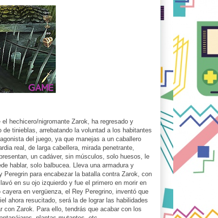
e el hechicero/nigromante Zarok, ha regresado y
e tinieblas, arrebatando la voluntad a los habitantes
tagonista del juego, ya que manejas a un caballero
rdia real, de larga cabellera, mirada penetrante,
 presentan, un cadáver, sin músculos, solo huesos, le
uede hablar, solo balbucea. Lleva una armadura y
y Peregrin para encabezar la batalla contra Zarok, con
lavó en su ojo izquierdo y fue el primero en morir en
 cayera en vergüenza, el Rey Peregrino, inventó que
iel ahora resucitado, será la de lograr las habilidades
r con Zarok. Para ello, tendrás que acabar con los
antapájaros, plantas mutantes, etc…