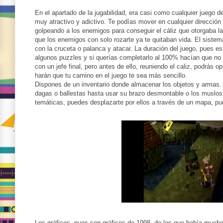
En el apartado de la jugabilidad, era casi como cualquier juego d
muy atractivo y adictivo. Te podías mover en cualquier direcció
golpeando a los enemigos para conseguir el cáliz que otorgaba la 
que los enemigos con solo rozarte ya te quitaban vida. El sistem
con la cruceta o palanca y atacar. La duración del juego, pues es 
algunos puzzles y si querías completarlo al 100% hacían que no f
con un jefe final, pero antes de ello, reuniendo el caliz, podrás
harán que tu camino en el juego te sea más sencillo.
Dispones de un inventario donde almacenar los objetos y armas
dagas o ballestas hasta usar su brazo desmontable o los muslos 
temáticas, puedes desplazarte por ellos a través de un mapa, pu
Los gráficos, pues son gráficos de 1998, de los que había much